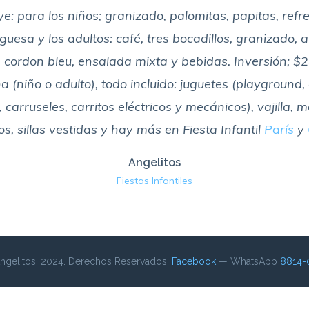
ye: para los niños; granizado, palomitas, papitas, refr
esa y los adultos: café, tres bocadillos, granizado, 
 cordon bleu, ensalada mixta y bebidas. Inversión; $
 (niño o adulto), todo incluido: juguetes (playground, c
, carruseles, carritos eléctricos y mecánicos), vajilla, 
s, sillas vestidas y hay más en Fiesta Infantil
París
y
Angelitos
Fiestas Infantiles
gelitos, 2024. Derechos Reservados.
Facebook
— WhatsApp
8814-