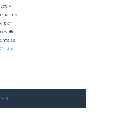
esco y
arroz con
24 por
astillo
manteles,
Cristal.
0303