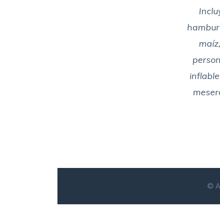
Inclu
hamburgu
maíz,
persona
inflable
mesero
© An