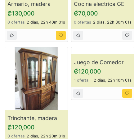
Armario, madera
Cocina electrica GE
sólida ItemSD9
ItemSD5
₡130,000
₡70,000
0 ofertas
2 dias, 22h 40m 01s
0 ofertas
2 dias, 22h 30m 01s