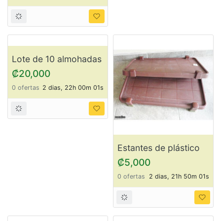
Trinchante, madera
Juego de Comedor
sólida ItemSD2
ItemSD1
₡120,000
₡120,000
0 ofertas
2 dias, 22h 20m 01s
1 oferta
2 dias, 22h 10m 01s