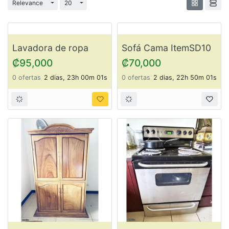
Cambiar desplegable
Cambiar desplegable
Relevance
20
Lavadora de ropa
Sofá Cama ItemSD10
Whirlpool ItemSD15
₡95,000
₡70,000
0 ofertas
2 dias, 23h 00m 01s
0 ofertas
2 dias, 22h 50m 01s