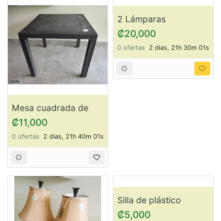
Lote de 10 almohadas
Estantes de plástico
ItemCM29
ItemCM27
₡20,000
₡5,000
0 ofertas
2 dias, 22h 00m 01s
0 ofertas
2 dias, 21h 50m 01s
Mesa cuadrada de
2 Lámparas
plástico ItemCM26
ItemCM22
₡11,000
₡20,000