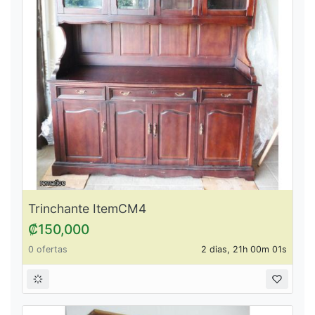
Trinchante ItemCM4
₡150,000
0 ofertas
2 dias, 21h 00m 01s