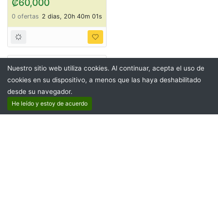
₡9,500,000
0 ofertas
2 dias, 3h 50m 01s
Nuestro sitio web utiliza cookies. Al continuar, acepta el uso de
Loveseat ItemCM1
cookies en su dispositivo, a menos que las haya deshabilitado
₡60,000
desde su navegador.
He leído y estoy de acuerdo
0 ofertas
2 dias, 20h 40m 01s
Mula Motor DKW
1000 CC ItemDK1
₡9,500,000
0 ofertas
2 dias, 3h 40m 01s