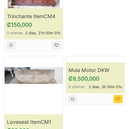
Loveseat ItemCM3
₡60,000
0 ofertas
2 dias, 20h 50m 01s
Trinchante ItemCM4
₡150,000
0 ofertas
2 dias, 21h 00m 01s
Mula Motor DKW
1000 CC ItemDK2