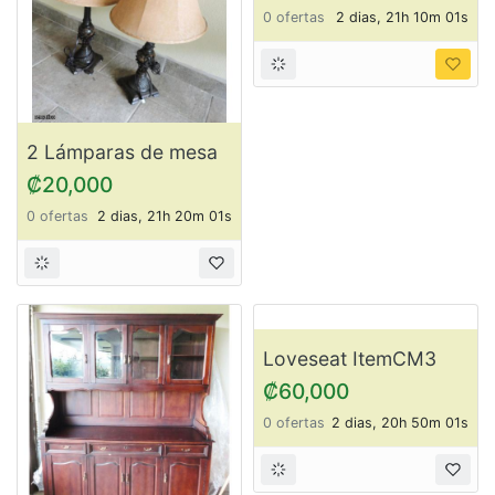
0 ofertas
2 dias, 21h 40m 01s
0 ofertas
2 dias, 21h 30m 01s
2 Lámparas de mesa
Silla de plástico
ItemCM21
ItemCM13
₡20,000
₡5,000
0 ofertas
2 dias, 21h 20m 01s
0 ofertas
2 dias, 21h 10m 01s