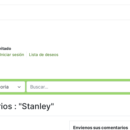
vitado
Iniciar sesión
Lista de deseos
oria
ios : "Stanley"
Envienos sus comentarios