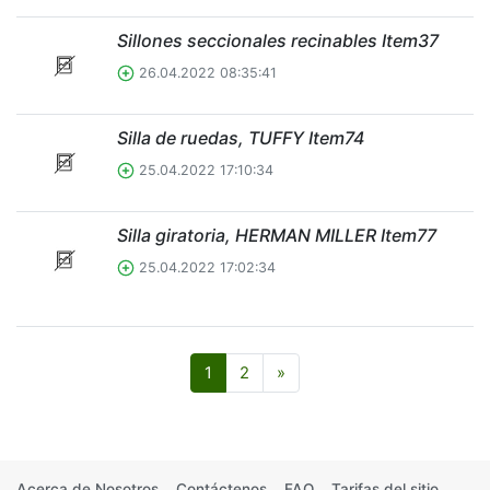
Sillones seccionales recinables Item37
26.04.2022 08:35:41
Silla de ruedas, TUFFY Item74
25.04.2022 17:10:34
Silla giratoria, HERMAN MILLER Item77
25.04.2022 17:02:34
Siguiente
1
2
»
Acerca de Nosotros
Contáctenos
FAQ
Tarifas del sitio