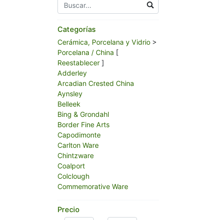
Categorías
Cerámica, Porcelana y Vidrio
>
Porcelana / China
[
Reestablecer
]
Adderley
Arcadian Crested China
Aynsley
Belleek
Bing & Grondahl
Border Fine Arts
Capodimonte
Carlton Ware
Chintzware
Coalport
Colclough
Commemorative Ware
Continental
Crown Staffordshire
Precio
Doulton Burslem