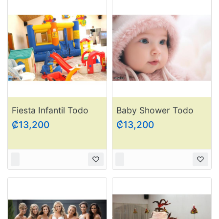
Fiesta Infantil Todo
Baby Shower Todo
Incluído
Incluído
₡13,200
₡13,200