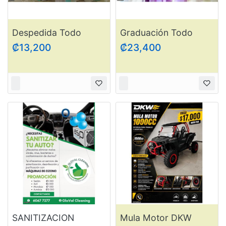
Despedida Todo
Graduación Todo
Incluído
Incluído
₡13,200
₡23,400
SANITIZACION
Mula Motor DKW