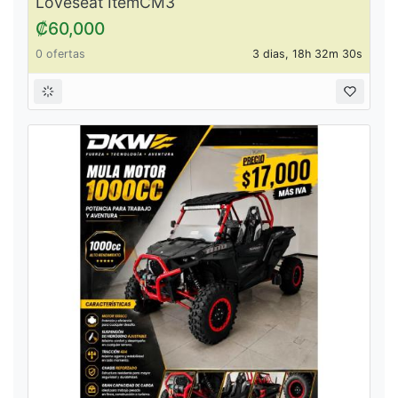
Loveseat ItemCM3
₡60,000
0 ofertas
3 dias, 18h 32m 30s