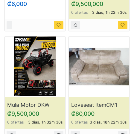
VEHICULOS
1000 CC ItemDK1
₡6,000
₡9,500,000
0 ofertas
3 dias, 1h 22m 30s
Mula Motor DKW
Loveseat ItemCM1
1000 CC ItemDK2
₡9,500,000
₡60,000
0 ofertas
3 dias, 1h 32m 30s
0 ofertas
3 dias, 18h 22m 30s