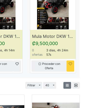
Mula Motor DKW 1000 CC ItemDK1
Mula Motor DKW 1000 CC ItemDK2
00
₡9,500,000
as, 4h 14m
0
3 dias, 4h 24m
ofertas
57s
r con
Proceder con
a
Oferta
Cambiar desplegable
Cambiar desplegable
Filtrar
40