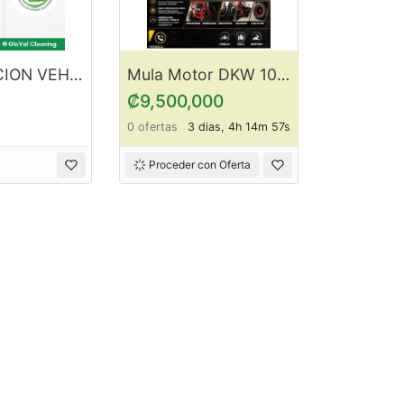
SANITIZACION VEHICULOS
Mula Motor DKW 1000 CC ItemDK1
₡9,500,000
0 ofertas
3 dias, 4h 14m 57s
Proceder con Oferta