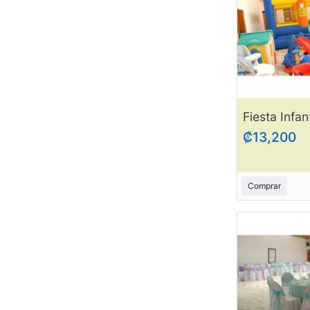
Salud y Belleza
Sellos
Servicios
Sonido y Visión
Suministros de Mascotas
Tiendas
Vacaciones y Viajes
Varios
Venta al por Mayor y Lotes de
₡13,200
Trabajo
Videojuegos y Consolas
Comprar