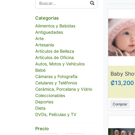
Categorías
Alimentos y Bebidas
Antiguedades
Arte
Artesanía
Artículos de Belleza
Artículos de Oficina
Autos, Motos y Vehículos
Bebé
Cámaras y Fotografía
₡13,200
Celulares y Teléfonos
Cerámica, Porcelana y Vidrio
Coleccionables
Deportes
Comprar
Dieta
DVDs, Películas y TV
Electrodomésticos
Entradas para Eventos
Precio
Equipo de Gimnasio