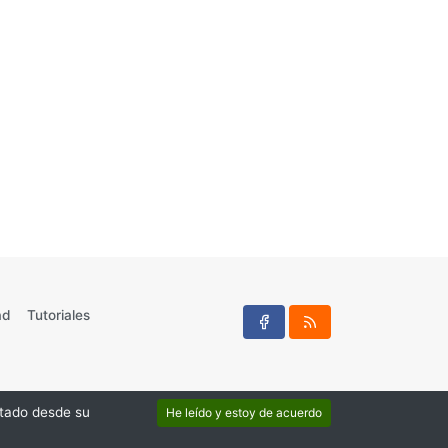
ad
Tutoriales
litado desde su
He leído y estoy de acuerdo