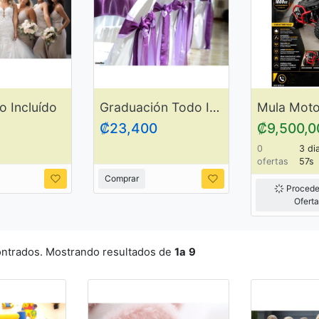
 Incluído
Graduación Todo Incluído
₡23,400
₡9,500,0
0
3 di
ofertas
57s
Comprar
Procede
Ofert
ontrados. Mostrando resultados de
1a
9