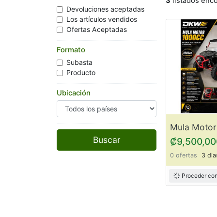
3
listados enc
Devoluciones aceptadas
Los artículos vendidos
Ofertas Aceptadas
Formato
Subasta
Producto
Ubicación
₡9,500,00
0 ofertas
3 dia
Proceder con