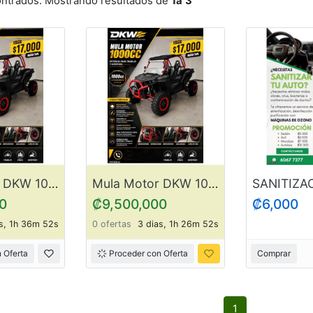
ontrados. Mostrando resultados de
1a
3
Mula Motor DKW 1000 CC ItemDK2
Mula Motor DKW 1000 CC ItemDK1
0
₡9,500,000
₡6,000
s, 1h 36m 52s
0 ofertas
3 dias, 1h 26m 52s
 Oferta
Proceder con Oferta
Comprar
1