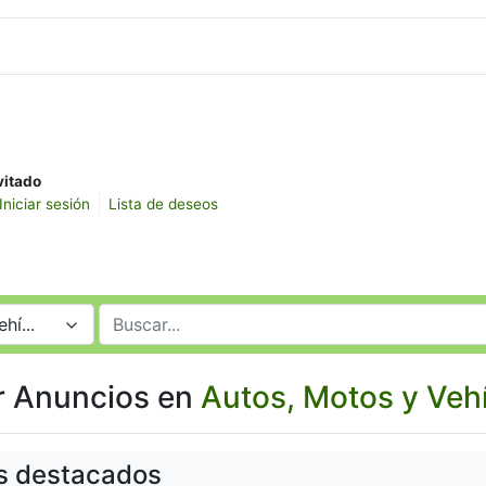
vitado
Iniciar sesión
Lista de deseos
hí...
r Anuncios en
Autos, Motos y Veh
s destacados