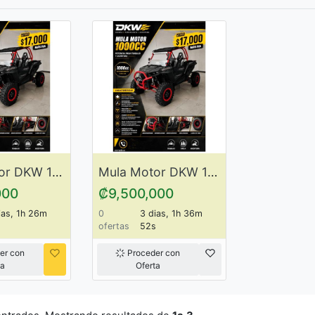
Mula Motor DKW 1000 CC ItemDK1
Mula Motor DKW 1000 CC ItemDK2
000
₡9,500,000
ias, 1h 26m
0
3 dias, 1h 36m
s
ofertas
52s
er con
Proceder con
ta
Oferta