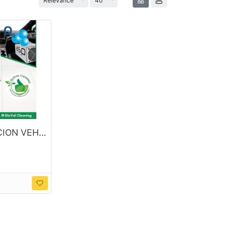
Relevance
40
SANITIZACION VEHICULOS