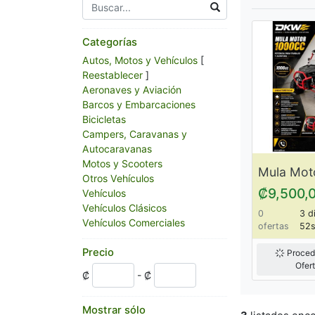
Categorías
Autos, Motos y Vehículos
[
Reestablecer
]
Aeronaves y Aviación
Barcos y Embarcaciones
Bicicletas
Campers, Caravanas y
Autocaravanas
Motos y Scooters
Otros Vehículos
₡9,500,
Vehículos
Vehículos Clásicos
0
3 d
Vehículos Comerciales
ofertas
52
Precio
Proced
Ofer
₡
- ₡
Mostrar sólo